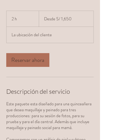
Desde
1,650
2 h
2
Desde S/ 1,650
soles
peruanos
h
La ubicación del cliente
Reservar ahora
Descripción del servicio
Este paquete esta diseñado para una quinceañera
que desea maquillaje y peinado para tres
producciones: para su sesión de fotos, para su
prueba y para el día central. Además que incluye
maquillaje y peinado social para mamá.
Comenzamos con un análisis de piel y subtono