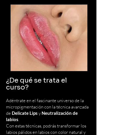
¿De qué se trata el
curso?
Adéntrate en el fascinante universo de la
micropigmentación con la técnica avanzada
de
Delicate Lips
y
Neutralización de
labios
.
Con estas técnicas, podrás transformar los
labios pálidos en labios con color natural y