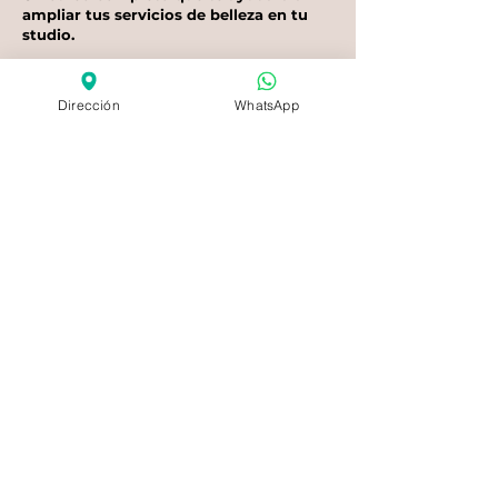
ampliar tus servicios de belleza en tu
studio.
Si no has hecho CLICK a ninguno de nuestros
botones, llena tus datos en el formulario de abajo
👇 👇 👇 👇 👇
Dirección
WhatsApp
¿Quieres más
información?
Déjanos tus datos para enviarte más
información sobre nuestros cursos.
Nombre
Email