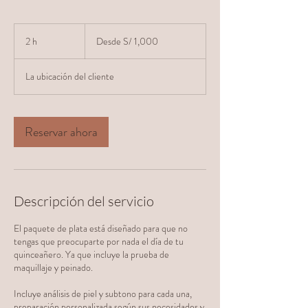
Desde
1,000
2 h
2
Desde S/ 1,000
soles
peruanos
h
La ubicación del cliente
Reservar ahora
Descripción del servicio
El paquete de plata está diseñado para que no
tengas que preocuparte por nada el día de tu
quinceañero. Ya que incluye la prueba de
maquillaje y peinado.
Incluye análisis de piel y subtono para cada una,
preparación personalizada según sus necesidades y