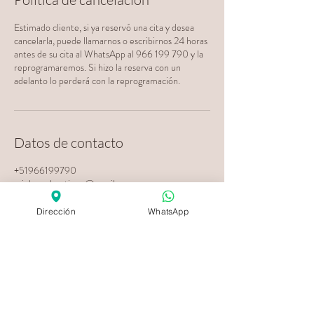
Estimado cliente, si ya reservó una cita y desea
cancelarla, puede llamarnos o escribirnos 24 horas
antes de su cita al WhatsApp al 966 199 790 y la
reprogramaremos. Si hizo la reserva con un
adelanto lo perderá con la reprogramación.
Datos de contacto
+51966199790
mink.spa.boutique@gmail.com
Av. Alfredo Benavides 441, Miraflores, Perú
Dirección
WhatsApp
Pide Más Información o una
Evaluación Gratuita al
966 199 790
< Regresar
Somos transparentes: todos