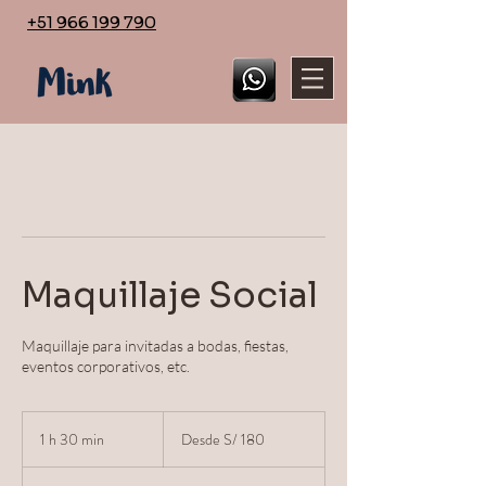
+51 966 199 790
Maquillaje Social
Maquillaje para invitadas a bodas, fiestas,
eventos corporativos, etc.
Desde
180
1 h 30 min
1
Desde S/ 180
soles
peruanos
3