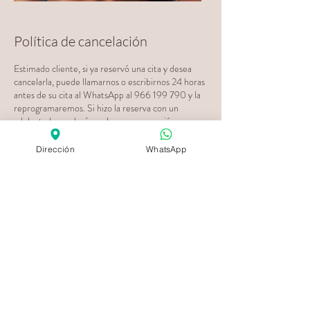
Política de cancelación
Estimado cliente, si ya reservó una cita y desea
cancelarla, puede llamarnos o escribirnos 24 horas
antes de su cita al WhatsApp al 966 199 790 y la
reprogramaremos. Si hizo la reserva con un
adelanto lo perderá con la reprogramación.
Dirección
WhatsApp
Datos de contacto
+51966199790
mink.spa.boutique@gmail.com
Av. Alfredo Benavides 441, Miraflores, Perú
Pide Más Información o una
Evaluación Gratuita al
966 199 790
< Regresar