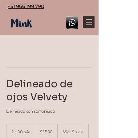
+51 966 199 790
Delineado de
ojos Velvety
Delineado con sombreado
580
soles
2 h 30 min
2
S/ 580
Mink Studio
peruanos