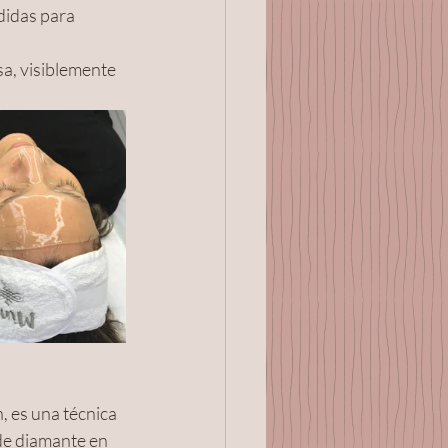
didas para 
a, visiblemente 
 es una técnica 
de diamante en 