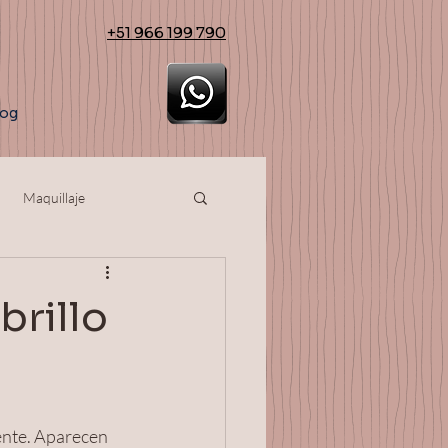
+51 966 199 790
log
Maquillaje
brillo
mente. Aparecen 