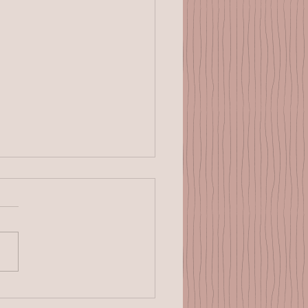
 facial no es relleno:
ecuperación real de la