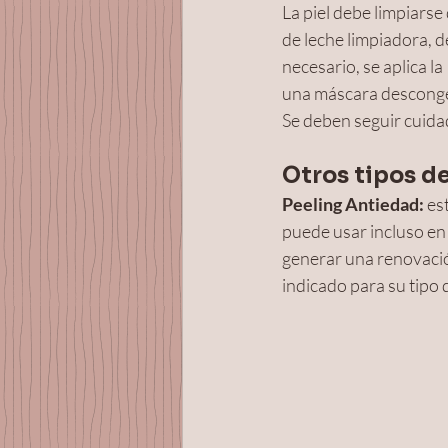
La piel debe limpiars
de leche limpiadora, de
necesario, se aplica l
una máscara desconges
Se deben seguir cuidad
Otros tipos de
Peeling Antiedad: 
es
puede usar incluso en e
generar una renovación
indicado para su tipo d