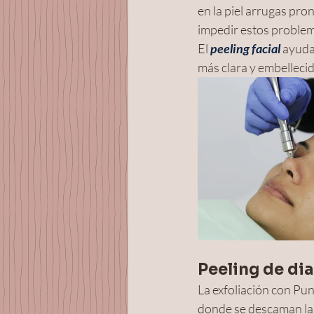
en la piel arrugas pr
impedir estos problem
El 
peeling facial
ayuda 
más clara y embellecid
Peeling de dia
La exfoliación con Pu
donde se descaman las 