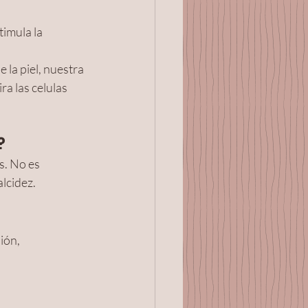
imula la  
la piel, nuestra 
ra las celulas 
? 
s. No es 
lcidez.
ón,  