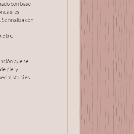
uado con base 
nes si es 
Se finaliza con 
 días.
ación que se 
e piel y 
cialista si es 