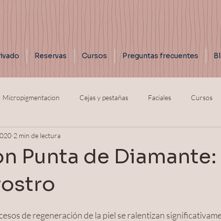
ivado
Reservas
Cursos
Preguntas frecuentes
B
Micropigmentacion
Cejas y pestañas
Faciales
Cursos
2020
2 min de lectura
on Punta de Diamante: 
rostro
cesos de regeneración de la piel se ralentizan significativa