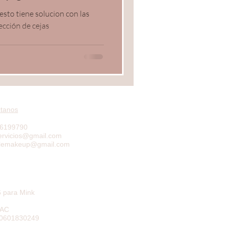
 esto tiene solucion con las
ección de cejas
tanos
66199790
ervicios@gmail.com
olemakeup@gmail.com
 para Mink
SAC
0601830249