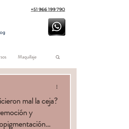
+51 966 199 790
log
sos
Maquillaje
cieron mal la ceja?
remoción y
ropigmentación