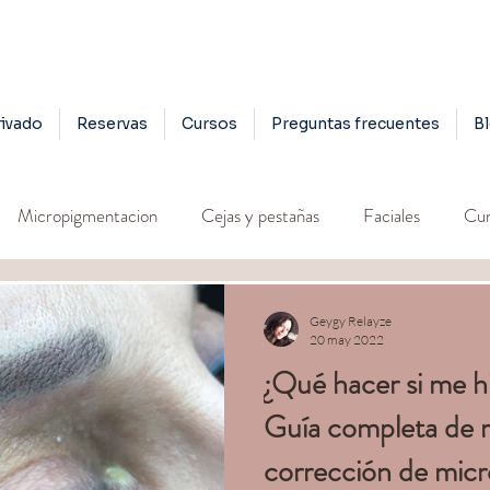
ivado
Reservas
Cursos
Preguntas frecuentes
B
Micropigmentacion
Cejas y pestañas
Faciales
Cur
Geygy Relayze
20 may 2022
¿Qué hacer si me hi
Guía completa de 
corrección de mic