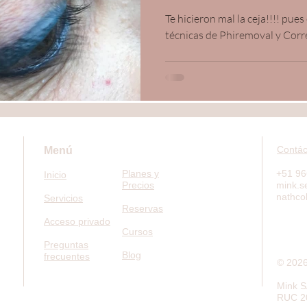
fallida
Te hicieron mal la ceja!!!! pues
técnicas de Phiremoval y Corr
Contác
Menú
Planes y
+51 9
Inicio
Precios
mink.s
nathc
Servicios
Reservas
Acceso privado
Cursos
Preguntas
Blog
frecuentes
© 2026
Mink 
RUC 2