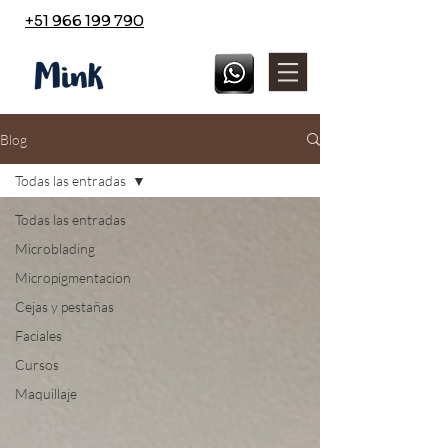
+51 966 199 790
Blog
Todas las entradas
Todas las entradas
Microblading
Micropigmentacion
Cejas y pestañas
Faciales
Cursos
Maquillaje